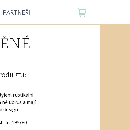
PARTNEŘI
VĚNÉ
roduktu:
stylem rustikální
a ně ubrus a mají
ní design
tolu: 195x80