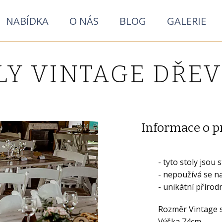
NABÍDKA
O NÁS
BLOG
GALERIE
LY VINTAGE DŘE
Informace o p
- tyto stoly jsou 
- nepoužívá se n
- unikátní přírod
Rozměr Vintage s
Výška 74cm