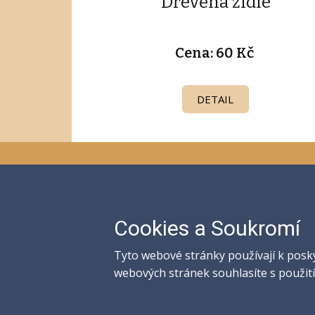
Dřevěná židle
Cena: 60 Kč
DETAIL
Kontaktujte nás!
Telefon: +420 722 037 358
>
Cookies a Soukromí
Cookies a Soukromí
Tyto webové stránky používají k posk
Tyto webové stránky používají k posk
WhatsApp: +420 722 037 358
webových stránek souhlasíte s použit
webových stránek souhlasíte s použit
Email: vybaveni@party-mb.cz