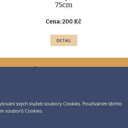
75cm
Cena: 200 Kč
DETAIL
Kde nás ještě najdete?
ytování svých služeb soubory Cookies. Používáním těchto
ytování svých služeb soubory Cookies. Používáním těchto
ím souborů Cookies.
ím souborů Cookies.