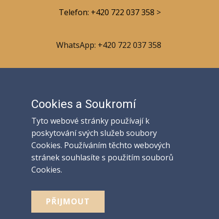
Telefon: +420 722 037 358
>
WhatsApp: +420 722 037 358
Email: vybaveni@party-mb.cz
Cookies a Soukromí
Cookies a Soukromí
Kde nás ještě najdete?
Tyto webové stránky používají k
Tyto webové stránky používají k
poskytování svých služeb soubory
poskytování svých služeb soubory
Cookies. Používáním těchto webových
Cookies. Používáním těchto webových
stránek souhlasíte s použitím souborů
stránek souhlasíte s použitím souborů
Cookies.
Cookies.
PŘIJMOUT
PŘIJMOUT
Naše provozovna